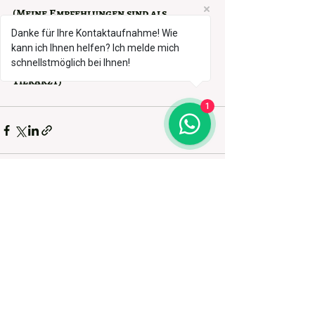
(Meine Empfehlungen sind als 
Unterstützung anzusehen und 
Danke für Ihre Kontaktaufnahme! Wie
ersetzen auf keinen Fall einen Besuch 
kann ich Ihnen helfen? Ich melde mich
beim Tierheilpraktiker oder 
schnellstmöglich bei Ihnen!
Tierarzt) 
1
Aktuelle Beiträge
Alle ansehen