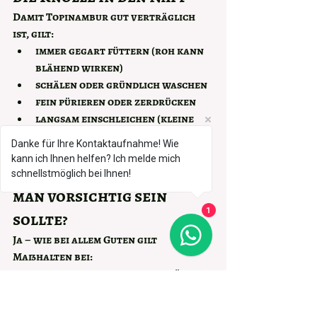
Damit Topinambur gut verträglich 
ist, gilt:
immer gegart
 füttern (roh kann 
blähend wirken)
schälen oder gründlich waschen
fein pürieren oder zerdrücken
langsam einschleichen (kleine 
Mengen!)
Danke für Ihre Kontaktaufnahme! Wie
kann ich Ihnen helfen? Ich melde mich
Gibt es Hunde, bei denen 
schnellstmöglich bei Ihnen!
man vorsichtig sein 
sollte?
1
Ja – wie bei allem Guten gilt 
Maßhalten bei:
sehr empfindliche Hunde können 
sich bei zu schnellen 
Mengensteigerungen 