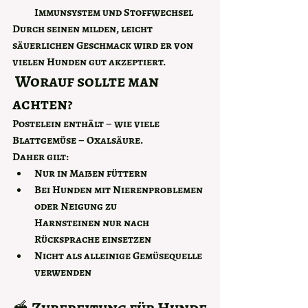
Immunsystem und Stoffwechsel
Durch seinen milden, leicht 
säuerlichen Geschmack wird er von 
vielen Hunden gut akzeptiert.
 Worauf sollte man 
achten?
Postelein enthält – wie viele 
Blattgemüse – 
Oxalsäure
.
Daher gilt:
Nur 
in Maßen füttern
Bei Hunden mit 
Nierenproblemen 
oder Neigung zu 
Harnsteinen
 nur nach 
Rücksprache einsetzen
Nicht als alleinige Gemüsequelle 
verwenden
🥣 Zubereitung für Hunde