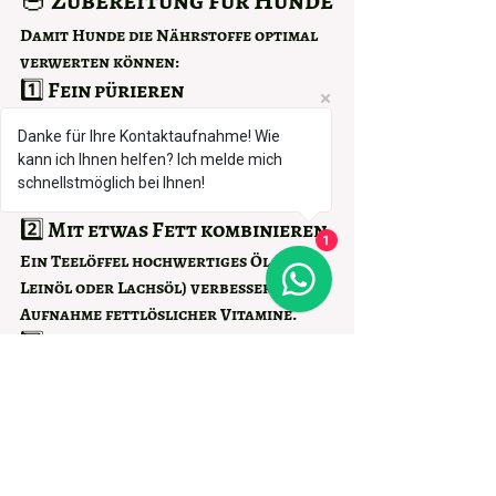
Damit Hunde die Nährstoffe optimal 
verwerten können:
1️⃣ Fein pürieren
Rohes Blattgrün sollte immer sehr 
Danke für Ihre Kontaktaufnahme! Wie
fein püriert werden, da Hunde 
kann ich Ihnen helfen? Ich melde mich
Zellulose schlechter aufschließen 
schnellstmöglich bei Ihnen!
können.
2️⃣ Mit etwas Fett kombinieren
1
Ein Teelöffel hochwertiges Öl (z. B. 
Leinöl oder Lachsöl) verbessert die 
Aufnahme fettlöslicher Vitamine.
3️⃣ Alternativ: Kurz 
blanchieren
Leichtes Überbrühen reduziert 
Oxalsäure und macht das Gemüse 
noch bekömmlicher.