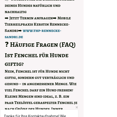
deines Hundes natürlich und 
nachhaltig
➡️ 
Jetzt Termin anfragen
➡️ Mobile 
Tierheilpraxis Kerstin Rennecke-
Sandri➡️ 
www.thp-rennecke-
sandri.de
❓ Häufige Fragen (FAQ)
Ist Fenchel für Hunde 
giftig?
Nein, Fenchel ist für Hunde 
nicht 
giftig
, sondern gut verträglich und 
gesund – in angemessener Menge. Wie 
viel Fenchel darf ein Hund fressen?
Kleine Mengen sind ideal, z. B. ein 
paar Teelöffel geraspelter Fenchel je 
nach Größe des Hundes. Immer 
langsam steigern.
Danke für Ihre Kontaktaufnahme! Wie