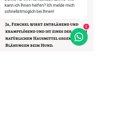
Hilft Fenchel gegen 
kann ich Ihnen helfen? Ich melde mich
schnellstmöglich bei Ihnen!
Blähungen beim Hund?
Ja, Fenchel wirkt 
entblähend und 
1
krampflösend
 und ist eines der besten 
natürlichen Hausmittel gegen 
Blähungen beim Hund.
Darf mein Hund 
Fencheltee trinken?
Ja, abgekühlter Fencheltee kann 
problemlos gegeben werden und ist 
besonders bei Magen-Darm-
Beschwerden hilfreich.
Ist Fenchel auch für 
Welpen geeignet?
Grundsätzlich ja, aber nur in sehr 
kleinen Mengen und nach 