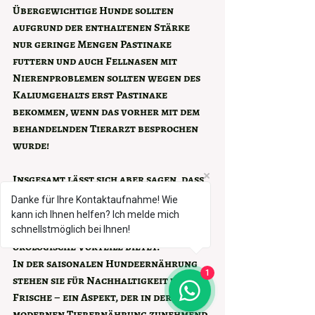
Übergewichtige Hunde sollten 
aufgrund der enthaltenen Stärke 
nur geringe Mengen Pastinake 
futtern und auch Fellnasen mit 
Nierenproblemen sollten wegen des 
Kaliumgehalts erst Pastinake 
bekommen, wenn das vorher mit dem 
behandelnden Tierarzt besprochen 
wurde!
Insgesamt lässt sich aber sagen, dass 
die Pastinake ein wunderbares  
Danke für Ihre Kontaktaufnahme! Wie
regionales Herbst- und 
kann ich Ihnen helfen? Ich melde mich
Wintergemüse ist und damit auch 
schnellstmöglich bei Ihnen!
ökologische Vorteile bietet.
In der saisonalen Hundeernährung 
1
stehen sie für 
Nachhaltigkeit und 
Frische
 – ein Aspekt, der in der 
modernen Tierernährung zunehmend 