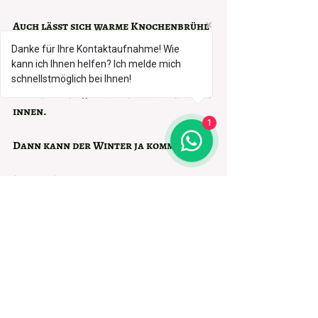
Auch lässt sich warme Knochenbrühe 
wunderbar auf Winterausflüge in 
Danke für Ihre Kontaktaufnahme! Wie
einer Thermoskanne mitnehmen. Das 
kann ich Ihnen helfen? Ich melde mich
macht Ausflüge in den Schnee noch 
schnellstmöglich bei Ihnen!
schöner und wärmt unsere Hunde von 
innen.
1
Dann kann der Winter ja kommen.
(Meine Empfehlungen sind als 
Unterstützung anzusehen und 
ersetzen auf keinen Fall einen Besuch 
beim Tierheilpraktiker oder 
Tierarzt) 