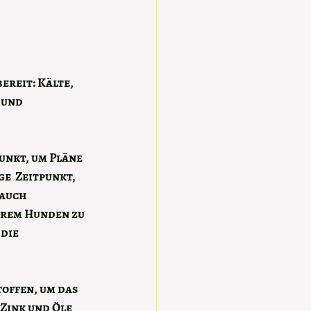
reit: Kälte,  
 und 
unkt, um Pläne 
e  Zeitpunkt, 
auch 
erem Hunden zu 
die 
offen, um das 
Zink und Öle 