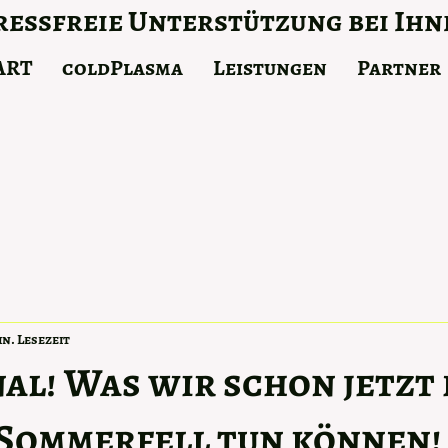
essfreie Unterstützung bei Ihn
ART
coldPlasma
Leistungen
Partner
in. Lesezeit
al! Was wir schon jetzt 
Sommerfell tun können!