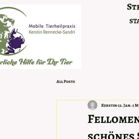
Str
ST
All Posts
Kerstin
12. Jan.
1 M
Fellomen
schönes 