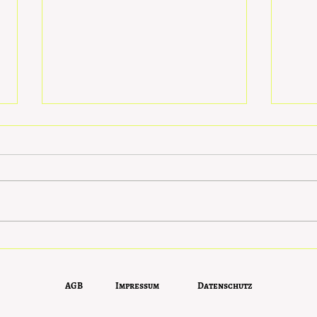
Saisongemüse der Woche:
Darm
Fenchel - Die Sanfte Hilfe
Eine
bei Verdauungs-
Darm
AGB
Impressum
Datenschutz
beschwerden
Schr