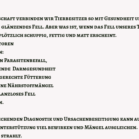
chaft verbinden wir Tierbesitzer so mit Gesundheit un
 glänzendes Fell. Aber was ist, wenn das Fell unseres T
plötzlich schuppig, fettig und matt erscheint.
toren 
: 
n Parasitenbefall, 
lende  Darmgesundheit 
-gerechte Fütterung 
ne Nährstoffmängel 
lanzloses Fell 
n.
echenden Diagnostik und Ursachenbeseitigung kann au
Unterstützung viel bewirken und Mängel ausgleichen. 
 strahlt.