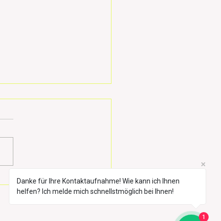
sanierung beim Hund:
Danke für Ihre Kontaktaufnahme! Wie kann ich Ihnen
 erfolgreiche
helfen? Ich melde mich schnellstmöglich bei Ihnen!
sanierung besteht aus 4
itten:
1