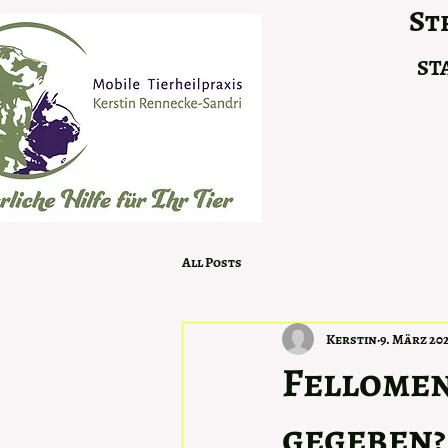
Str
ST
All Posts
Kerstin
9. März 20
Fellomen
gegeben?