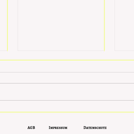
Saisongemüse der Woche:
Darm
Fenchel - Die Sanfte Hilfe
Eine
bei Verdauungs-
Darm
AGB
Impressum
Datenschutz
beschwerden
Schr