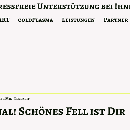
essfreie Unterstützung bei Ihn
ART
coldPlasma
Leistungen
Partner
25
1 Min. Lesezeit
al! Schönes Fell ist Dir