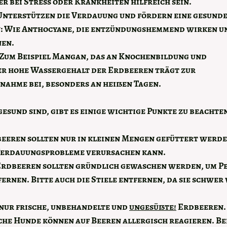
r bei Stress oder Krankheiten hilfreich sein.
Unterstützen die Verdauung und fördern eine gesund
:
 Wie Anthocyane, die entzündungshemmend wirken un
nen.
 Zum Beispiel Mangan, das an Knochenbildung und
er hohe Wassergehalt der Erdbeeren trägt zur 
nahme bei, besonders an heißen Tagen.
sund sind, gibt es einige wichtige Punkte zu beachten
beeren sollten nur in kleinen Mengen gefüttert werden,
Verdauungsprobleme verursachen kann.
Erdbeeren sollten gründlich gewaschen werden, um Pe
ernen. Bitte auch die Stiele entfernen, da sie schwer
 nur frische, unbehandelte und 
ungesüßte!
 Erdbeeren.
he Hunde können auf Beeren allergisch reagieren. Bei