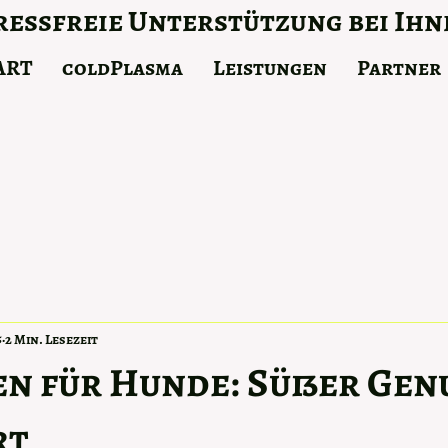
essfreie Unterstützung bei Ihn
ART
coldPlasma
Leistungen
Partner
5
2 Min. Lesezeit
n für Hunde: Süßer Genu
rt