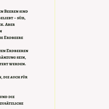
en Beeren sind 
eliebt – süß, 
k. Aber 
n 
e Erdbeere 
nen Erdbeeren 
änzung sein, 
ttert werden.
 die auch für 
und die 
zusätzliche 