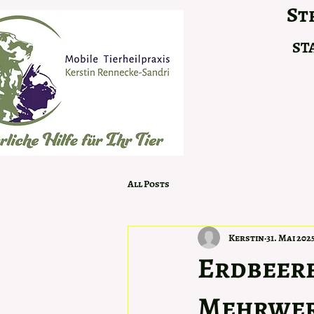
Str
ST
All Posts
Kerstin
31. Mai 202
Erdbeere
Mehrwe