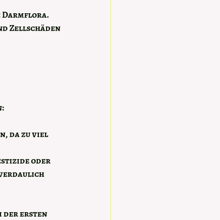
e Darmflora.
d Zellschäden 
:
 da zu viel 
stizide oder 
 verdaulich 
 der ersten 