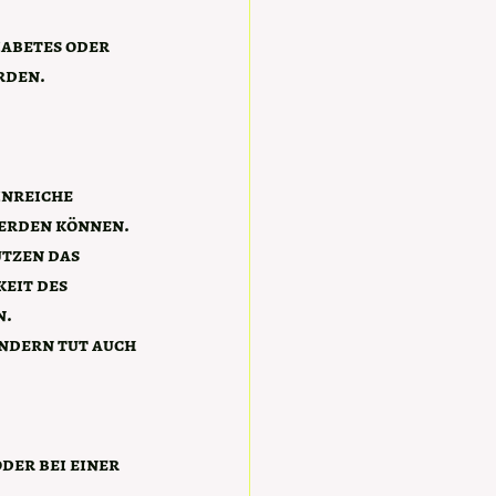
iabetes oder 
rden.
nreiche 
erden können. 
tzen das 
eit des 
n.
ndern tut auch 
der bei einer 