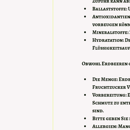
Zufuhr kann abe
Ballaststoffe:
 
Antioxidantien
vorbeugen kön
Mineralstoffe:
Hydratation:
 D
Flüssigkeitsauf
Obwohl Erdbeeren ge
Die Menge:
 Erd
Fruchtzucker 
Vorbereitung:
 
Schmutz zu entf
sind.
Bitte geben Sie
Allergien:
 Manc