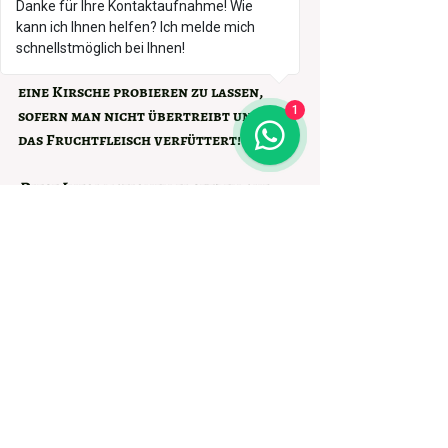
Danke für Ihre Kontaktaufnahme! Wie
niemals mehr als 3-4 Kirschen am Tag!
kann ich Ihnen helfen? Ich melde mich
schnellstmöglich bei Ihnen!
Es ist also okay den Hund ab und zu 
eine Kirsche probieren zu lassen, 
1
sofern man nicht übertreibt und nur 
das Fruchtfleisch verfüttert!
Diese Informationen ersetzen auf 
keinen Fall einen Besuch/ Rückfrage 
beim Tierarzt oder bei einer 
Tierheilpraktikerin!
Aktuelle Beiträge
Alle ansehen